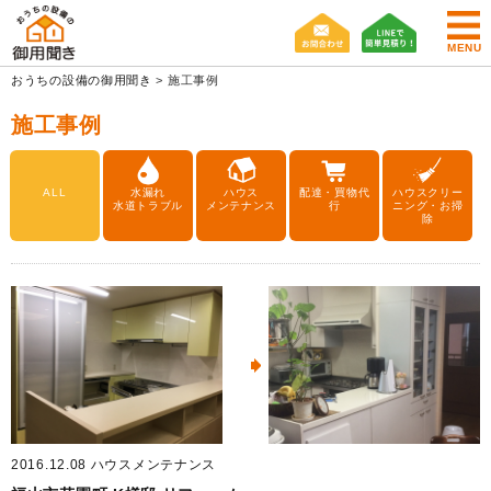
MENU
おうちの設備の御用聞き
>
施工事例
施工事例
ALL
水漏れ
ハウス
配達・買物代
ハウスクリー
水道トラブル
メンテナンス
行
ニング・お掃
除
2016.12.08
ハウスメンテナンス